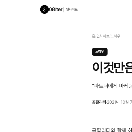
08liter
인사이트
홈
/
인사이트
/
노하우
노하우
이것만은
"파트너에게 마케팅
공팔리터
2021년 10월 
공팔리터와 함께 하