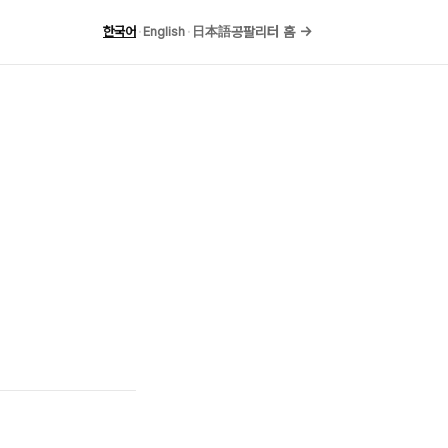
한국어
·
English
·
日本語
공팔리터 홈 →