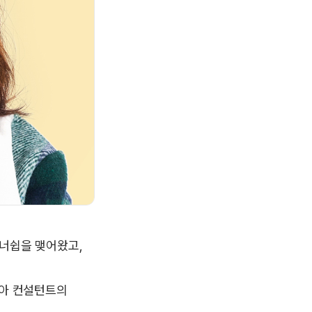
너쉽을 맺어왔고,
은아 컨설턴트의