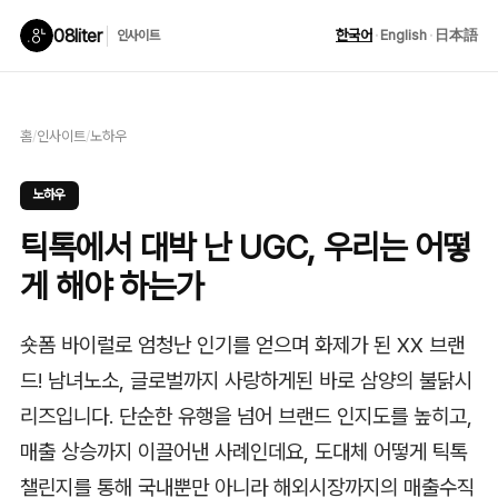
08liter
한국어
·
English
·
日本語
인사이트
홈
/
인사이트
/
노하우
노하우
틱톡에서 대박 난 UGC, 우리는 어떻
게 해야 하는가
숏폼 바이럴로 엄청난 인기를 얻으며 화제가 된 XX 브랜
드! 남녀노소, 글로벌까지 사랑하게된 바로 삼양의 불닭시
리즈입니다. 단순한 유행을 넘어 브랜드 인지도를 높히고,
매출 상승까지 이끌어낸 사례인데요, 도대체 어떻게 틱톡
챌린지를 통해 국내뿐만 아니라 해외시장까지의 매출수직