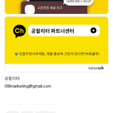
공팔리터
08lmarketing@gmail.com