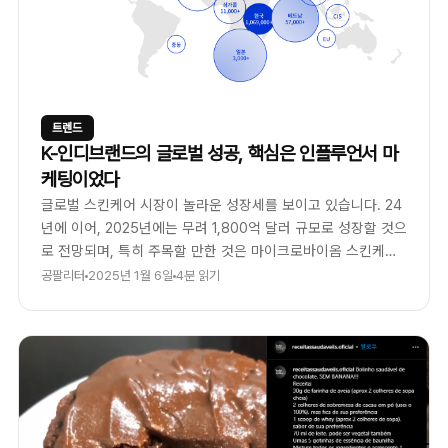
트렌드
K-인디브랜드의 글로벌 성공, 핵심은 인플루언서 마
케팅이었다
글로벌 스킨케어 시장이 놀라운 성장세를 보이고 있습니다. 24
년에 이어, 2025년에는 무려 1,800억 달러 규모로 성장할 것으
로 전망되며, 특히 주목할 만한 것은 마이크로바이옴 스킨케어
시장이라고 하는데요.
공팔리터
2025년 1월 6일
4분 읽기