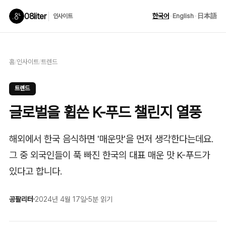
08liter
한국어
·
English
·
日本語
인사이트
홈
/
인사이트
/
트렌드
트렌드
글로벌을 휩쓴 K-푸드 챌린지 열풍
해외에서 한국 음식하면 '매운맛'을 먼저 생각한다는데요.
그 중 외국인들이 푹 빠진 한국의 대표 매운 맛 K-푸드가
있다고 합니다.
공팔리터
2024년 4월 17일
5분 읽기