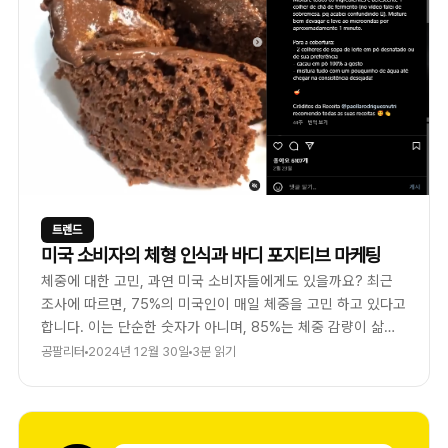
트렌드
미국 소비자의 체형 인식과 바디 포지티브 마케팅
체중에 대한 고민, 과연 미국 소비자들에게도 있을까요? 최근
조사에 따르면, 75%의 미국인이 매일 체중을 고민 하고 있다고
합니다. 이는 단순한 숫자가 아니며, 85%는 체중 감량이 삶을
바꾸는데 큰 영향을 끼칠것이라고 믿고 있습니다.
공팔리터
2024년 12월 30일
3분 읽기