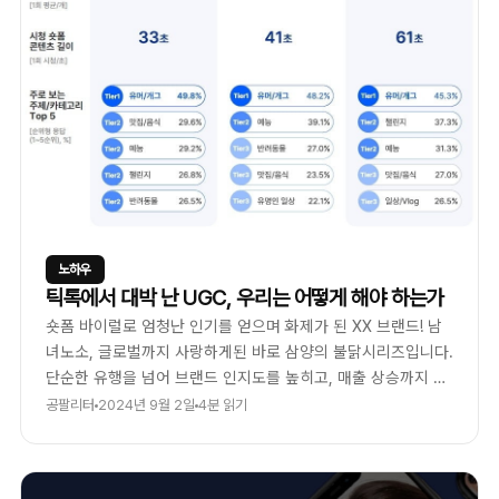
노하우
틱톡에서 대박 난 UGC, 우리는 어떻게 해야 하는가
숏폼 바이럴로 엄청난 인기를 얻으며 화제가 된 XX 브랜드! 남
녀노소, 글로벌까지 사랑하게된 바로 삼양의 불닭시리즈입니다.
단순한 유행을 넘어 브랜드 인지도를 높히고, 매출 상승까지 이
끌어낸 사례인데요, 도대체 어떻게 틱톡 챌린지를 통해 국내뿐
공팔리터
2024년 9월 2일
4분 읽기
만 아니라 해외시장까지의 매출수직상승!의 결과를 거머쥘 수
있었을까요?