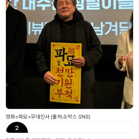
영화<파묘>무대인사 (출처:쇼박스 SNS)