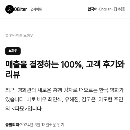
08liter
한국어
·
English
·
日本語
인사이트
홈
/
인사이트
/
노하우
노하우
매출을 결정하는 100%, 고객 후기와
리뷰
최근, 영화관의 새로운 흥행 강자로 떠오르는 한국 영화가
있습니다. 바로 배우 최민식, 유해진, 김고은, 이도현 주연
의 <파묘>입니다.
공팔리터
2024년 3월 13일
5분 읽기