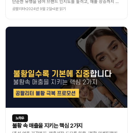
단순한 유행을 넘어 브랜드 인지도를 높히고, 매출 상승까지 이
끌어낸 사례인데요, 도대체 어떻게 틱톡 챌린지를 통해 국내뿐
공팔리터
2024년 9월 2일
4분 읽기
만 아니라 해외시장까지의 매출수직상승!의 결과를 거머쥘 수
있었을까요?
노하우
불황 속 매출을 지키는 핵심 2가지