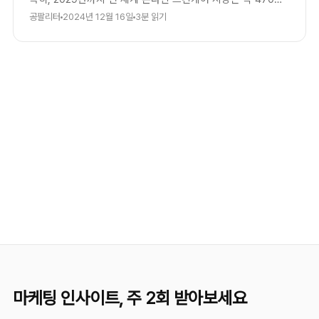
달러규모로 전망 되고 있는데요.
공팔리터
2024년 12월 16일
3분 읽기
마케팅 인사이트, 주 2회 받아보세요